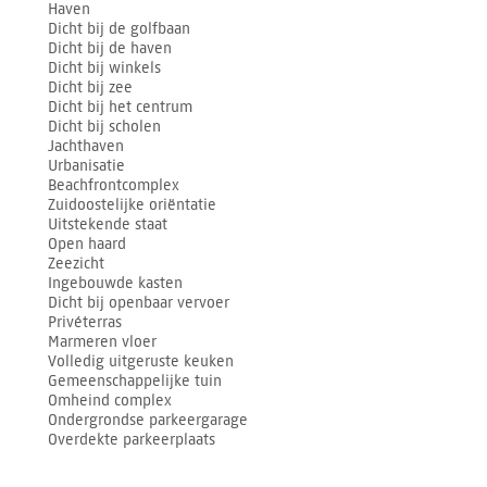
Haven
Dicht bij de golfbaan
Dicht bij de haven
Dicht bij winkels
Dicht bij zee
Dicht bij het centrum
Dicht bij scholen
Jachthaven
Urbanisatie
Beachfrontcomplex
Zuidoostelijke oriëntatie
Uitstekende staat
Open haard
Zeezicht
Ingebouwde kasten
Dicht bij openbaar vervoer
Privéterras
Marmeren vloer
Volledig uitgeruste keuken
Gemeenschappelijke tuin
Omheind complex
Ondergrondse parkeergarage
Overdekte parkeerplaats