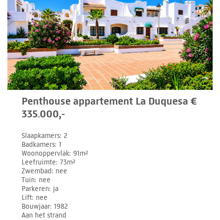
Penthouse appartement La Duquesa €
335.000,-
Slaapkamers
2
Badkamers
1
Woonoppervlak
91m²
Leefruimte
73m²
Zwembad
nee
Tuin
nee
Parkeren
ja
Lift
nee
Bouwjaar
1982
Aan het strand