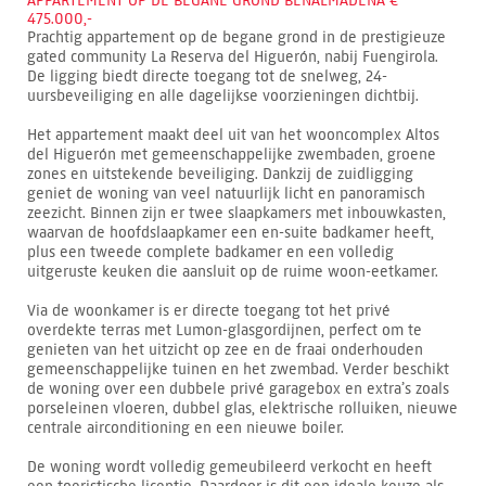
APPARTEMENT OP DE BEGANE GROND BENALMÁDENA €
475.000,-
Prachtig appartement op de begane grond in de prestigieuze
gated community La Reserva del Higuerón, nabij Fuengirola.
De ligging biedt directe toegang tot de snelweg, 24-
uursbeveiliging en alle dagelijkse voorzieningen dichtbij.
Het appartement maakt deel uit van het wooncomplex Altos
del Higuerón met gemeenschappelijke zwembaden, groene
zones en uitstekende beveiliging. Dankzij de zuidligging
geniet de woning van veel natuurlijk licht en panoramisch
zeezicht. Binnen zijn er twee slaapkamers met inbouwkasten,
waarvan de hoofdslaapkamer een en-suite badkamer heeft,
plus een tweede complete badkamer en een volledig
uitgeruste keuken die aansluit op de ruime woon-eetkamer.
Via de woonkamer is er directe toegang tot het privé
overdekte terras met Lumon-glasgordijnen, perfect om te
genieten van het uitzicht op zee en de fraai onderhouden
gemeenschappelijke tuinen en het zwembad. Verder beschikt
de woning over een dubbele privé garagebox en extra’s zoals
porseleinen vloeren, dubbel glas, elektrische rolluiken, nieuwe
centrale airconditioning en een nieuwe boiler.
De woning wordt volledig gemeubileerd verkocht en heeft