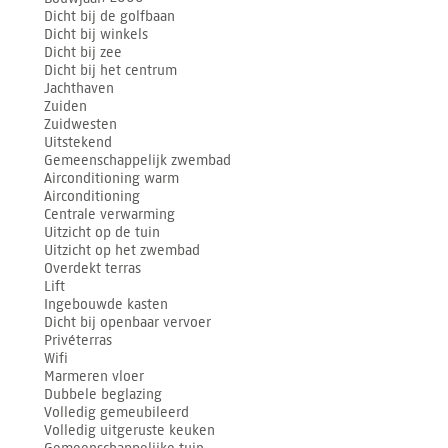
Dicht bij de golfbaan
Dicht bij winkels
Dicht bij zee
Dicht bij het centrum
Jachthaven
Zuiden
Zuidwesten
Uitstekend
Gemeenschappelijk zwembad
Airconditioning warm
Airconditioning
Centrale verwarming
Uitzicht op de tuin
Uitzicht op het zwembad
Overdekt terras
Lift
Ingebouwde kasten
Dicht bij openbaar vervoer
Privéterras
Wifi
Marmeren vloer
Dubbele beglazing
Volledig gemeubileerd
Volledig uitgeruste keuken
Gemeenschappelijke tuin