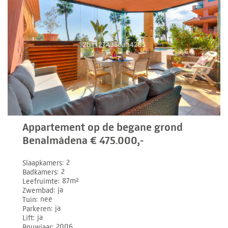
Appartement op de begane grond
Benalmádena € 475.000,-
Slaapkamers
2
Badkamers
2
Leefruimte
87m²
Zwembad
ja
Tuin
nee
Parkeren
ja
Lift
ja
Bouwjaar
2006