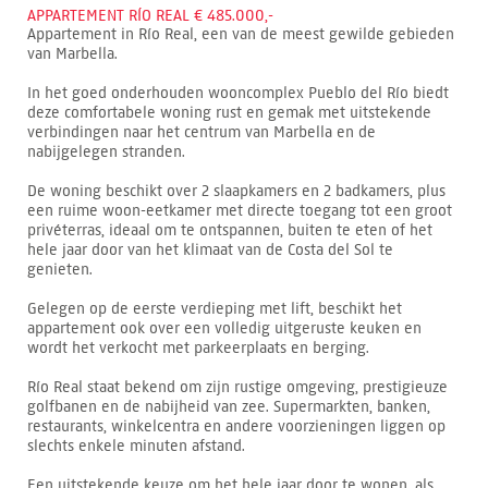
APPARTEMENT RÍO REAL € 485.000,-
Appartement in Río Real, een van de meest gewilde gebieden
van Marbella.
In het goed onderhouden wooncomplex Pueblo del Río biedt
deze comfortabele woning rust en gemak met uitstekende
verbindingen naar het centrum van Marbella en de
nabijgelegen stranden.
De woning beschikt over 2 slaapkamers en 2 badkamers, plus
een ruime woon-eetkamer met directe toegang tot een groot
privéterras, ideaal om te ontspannen, buiten te eten of het
hele jaar door van het klimaat van de Costa del Sol te
genieten.
Gelegen op de eerste verdieping met lift, beschikt het
appartement ook over een volledig uitgeruste keuken en
wordt het verkocht met parkeerplaats en berging.
Río Real staat bekend om zijn rustige omgeving, prestigieuze
golfbanen en de nabijheid van zee. Supermarkten, banken,
restaurants, winkelcentra en andere voorzieningen liggen op
slechts enkele minuten afstand.
Een uitstekende keuze om het hele jaar door te wonen, als