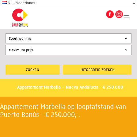
NL - Nederlands
Soort woning
UITGEBREID ZOEKEN
Appartement Marbella – Nueva Andalucia - € 250.000
Appartement Marbella op looptafstand van
Puerto Banús - € 250.000,-.