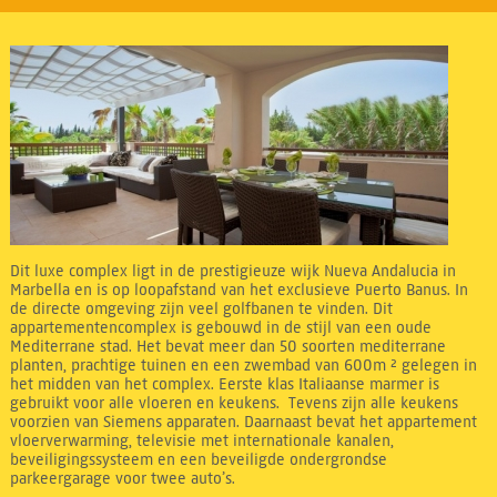
Dit luxe complex ligt in de prestigieuze wijk Nueva Andalucia in
Marbella en is op loopafstand van het exclusieve Puerto Banus. In
de directe omgeving zijn veel golfbanen te vinden. Dit
appartementencomplex is gebouwd in de stijl van een oude
Mediterrane stad. Het bevat meer dan 50 soorten mediterrane
planten, prachtige tuinen en een zwembad van 600m ² gelegen in
het midden van het complex. Eerste klas Italiaanse marmer is
gebruikt voor alle vloeren en keukens. Tevens zijn alle keukens
voorzien van Siemens apparaten. Daarnaast bevat het appartement
vloerverwarming, televisie met internationale kanalen,
beveiligingssysteem en een beveiligde ondergrondse
parkeergarage voor twee auto’s.