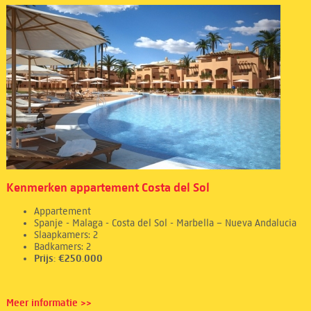
Kenmerken appartement Costa del Sol
Appartement
Spanje - Malaga - Costa del Sol - Marbella – Nueva Andalucia
Slaapkamers: 2
Badkamers: 2
Prijs: €250.000
Meer informatie >>