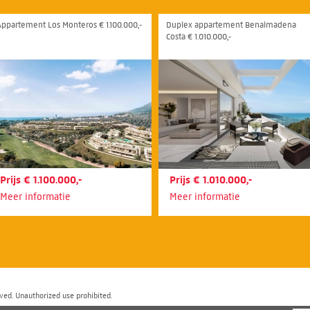
Appartement Los Monteros € 1.100.000,-
Duplex appartement Benalmadena
Costa € 1.010.000,-
Prijs € 1.100.000,-
Prijs € 1.010.000,-
Meer informatie
Meer informatie
ved. Unauthorized use prohibited.