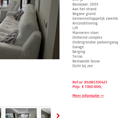
Bouwjaar
2005
Aan het strand
Begane grond
Gemeenschappelijk zwemb
Airconditioning
Lift
Marmeren vloer
Omheind complex
Ondergrondse parkeergara
Garage
Berging
Terras
Bestaande bouw
Dicht bij zee
Ref.nr: RSOR5397421
Prijs: € 1.100.000,-
Meer informatie ›››