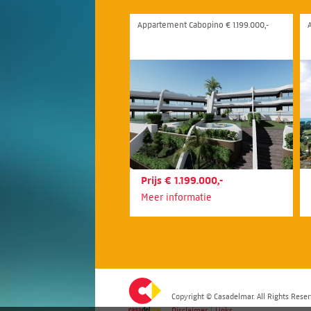
Appartement Cabopino € 1.199.000,-
Prijs € 1.199.000,-
Meer informatie
Copyright © Casadelmar. All Rights Reser
Disclaimer
|
Links