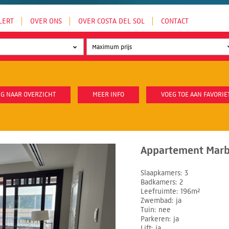
LERT
OVER ONS
OVER COSTA DEL SOL
CONTACT
G NAAR OVERZICHT
MEER INFO
VOEG TOE AAN FAVORIE
Appartement Marbe
Slaapkamers
3
Badkamers
2
Leefruimte
196m²
Zwembad
ja
Tuin
nee
Parkeren
ja
Lift
ja