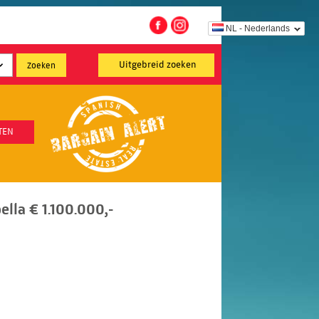
NL - Nederlands
Uitgebreid zoeken
TEN
lla € 1.100.000,-