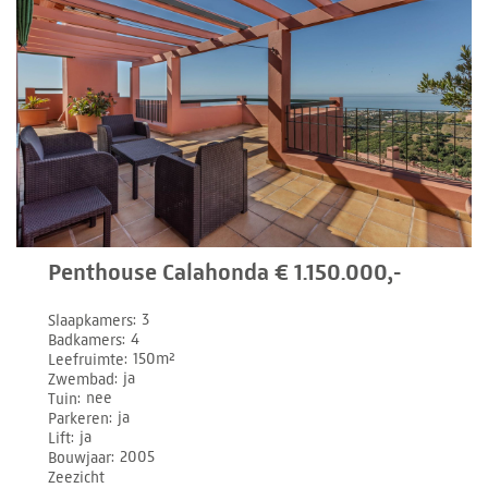
Penthouse Calahonda € 1.150.000,-
Slaapkamers
3
Badkamers
4
Leefruimte
150m²
Zwembad
ja
Tuin
nee
Parkeren
ja
Lift
ja
Bouwjaar
2005
Zeezicht