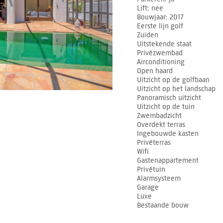
Lift
nee
Bouwjaar
2017
Eerste lijn golf
Zuiden
Uitstekende staat
Privézwembad
Airconditioning
Open haard
Uitzicht op de golfbaan
Uitzicht op het landschap
Panoramisch uitzicht
Uitzicht op de tuin
Zwembadzicht
Overdekt terras
Ingebouwde kasten
Privéterras
Wifi
Gastenappartement
Privétuin
Alarmsysteem
Garage
Luxe
Bestaande bouw