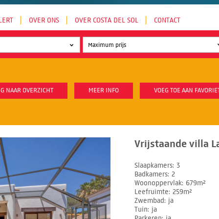
LERT
OVER ONS
OVER COSTA DEL SOL
CONTACT
G NAAR OVERZICHT
MEER INFO
VOEG TOE AAN FAVORIE
Vrijstaande villa L
Slaapkamers
3
Badkamers
2
Woonoppervlak
679m²
Leefruimte
259m²
Zwembad
ja
Tuin
ja
Parkeren
ja