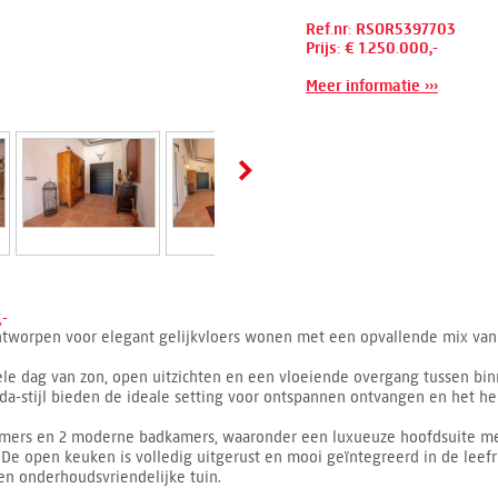
Ref.nr: RSOR5397703
Prijs: € 1.250.000,-
Meer informatie ›››
,-
f, ontworpen voor elegant gelijkvloers wonen met een opvallende mix va
le dag van zon, open uitzichten en een vloeiende overgang tussen binn
da-stijl bieden de ideale setting voor ontspannen ontvangen en het hel
kamers en 2 moderne badkamers, waaronder een luxueuze hoofdsuite met
De open keuken is volledig uitgerust en mooi geïntegreerd in de leefr
een onderhoudsvriendelijke tuin.