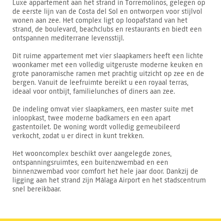
Luxe appartement aan het strand in Torremolinos, gelegen op
de eerste lijn van de Costa del Sol en ontworpen voor stijlvol
wonen aan zee. Het complex ligt op loopafstand van het
strand, de boulevard, beachclubs en restaurants en biedt een
ontspannen mediterrane levensstijl.
Dit ruime appartement met vier slaapkamers heeft een lichte
woonkamer met een volledig uitgeruste moderne keuken en
grote panoramische ramen met prachtig uitzicht op zee en de
bergen. Vanuit de leefruimte bereikt u een royaal terras,
ideaal voor ontbijt, familielunches of diners aan zee.
De indeling omvat vier slaapkamers, een master suite met
inloopkast, twee moderne badkamers en een apart
gastentoilet. De woning wordt volledig gemeubileerd
verkocht, zodat u er direct in kunt trekken.
Het wooncomplex beschikt over aangelegde zones,
ontspanningsruimtes, een buitenzwembad en een
binnenzwembad voor comfort het hele jaar door. Dankzij de
ligging aan het strand zijn Málaga Airport en het stadscentrum
snel bereikbaar.