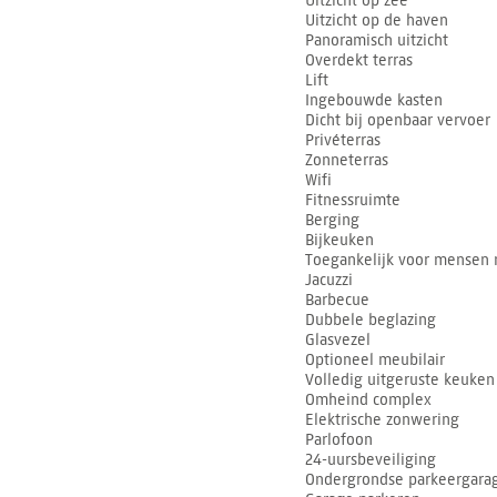
Uitzicht op zee
Uitzicht op de haven
Panoramisch uitzicht
Overdekt terras
Lift
Ingebouwde kasten
Dicht bij openbaar vervoer
Privéterras
Zonneterras
Wifi
Fitnessruimte
Berging
Bijkeuken
Toegankelijk voor mensen 
Jacuzzi
Barbecue
Dubbele beglazing
Glasvezel
Optioneel meubilair
Volledig uitgeruste keuken
Omheind complex
Elektrische zonwering
Parlofoon
24-uursbeveiliging
Ondergrondse parkeergara