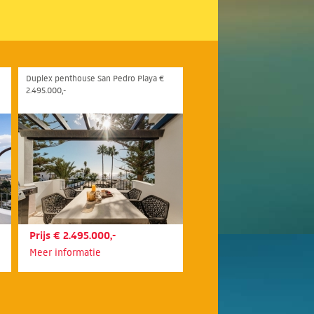
Duplex penthouse San Pedro Playa €
2.495.000,-
Prijs € 2.495.000,-
Meer informatie