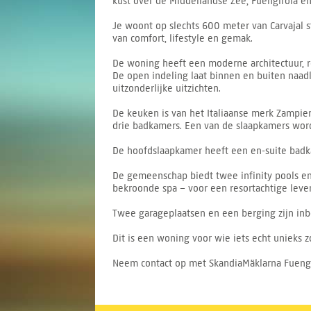
kust over de Middellandse Zee, Fuengirola en 
Je woont op slechts 600 meter van Carvajal s
van comfort, lifestyle en gemak.
De woning heeft een moderne architectuur, r
De open indeling laat binnen en buiten naadl
uitzonderlijke uitzichten.
De keuken is van het Italiaanse merk Zampier
drie badkamers. Een van de slaapkamers word
De hoofdslaapkamer heeft een en-suite badka
De gemeenschap biedt twee infinity pools en e
bekroonde spa – voor een resortachtige levens
Twee garageplaatsen en een berging zijn inbe
Dit is een woning voor wie iets echt unieks z
Neem contact op met SkandiaMäklarna Fuengi