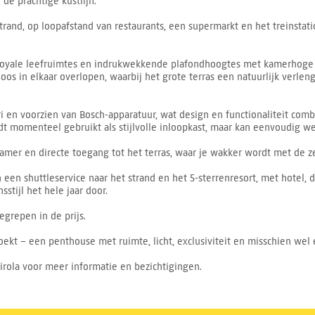
de prachtige kustlijn.
trand, op loopafstand van restaurants, een supermarkt en het treinstat
oyale leefruimtes en indrukwekkende plafondhoogtes met kamerhoge ra
oos in elkaar overlopen, waarbij het grote terras een natuurlijk verl
i en voorzien van Bosch-apparatuur, wat design en functionaliteit com
t momenteel gebruikt als stijlvolle inloopkast, maar kan eenvoudig we
mer en directe toegang tot het terras, waar je wakker wordt met de ze
en shuttleservice naar het strand en het 5-sterrenresort, met hotel, di
stijl het hele jaar door.
grepen in de prijs.
oekt – een penthouse met ruimte, licht, exclusiviteit en misschien wel 
rola voor meer informatie en bezichtigingen.