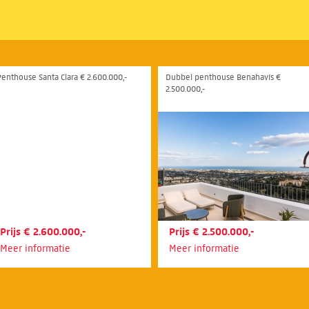
Penthouse Santa Clara € 2.600.000,-
Dubbel penthouse Benahavís €
2.500.000,-
Prijs € 2.600.000,-
Prijs € 2.500.000,-
Meer informatie
Meer informatie