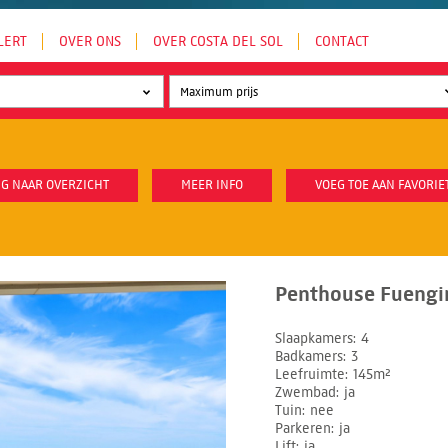
LERT
OVER ONS
OVER COSTA DEL SOL
CONTACT
G NAAR OVERZICHT
MEER INFO
VOEG TOE AAN FAVORIE
Penthouse Fuengir
Slaapkamers
4
Badkamers
3
Leefruimte
145m²
Zwembad
ja
Tuin
nee
Parkeren
ja
Lift
ja