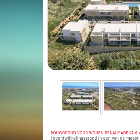
BOUWGROND VOOR WONEN BENALMÁDENA € 4
Topontwikkelingsgrond in een van de meest k