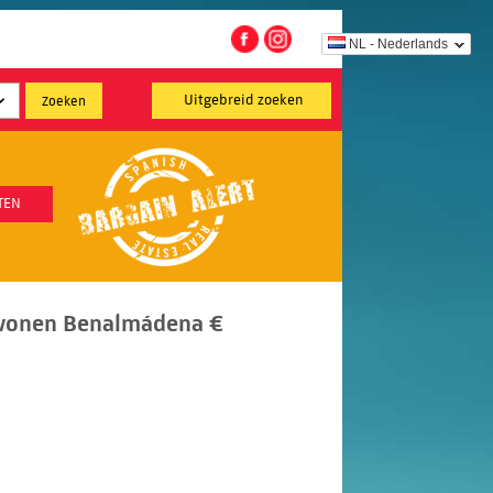
NL - Nederlands
Uitgebreid zoeken
TEN
wonen Benalmádena €