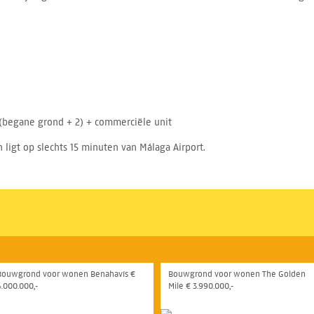
(begane grond + 2) + commerciële unit
n ligt op slechts 15 minuten van Málaga Airport.
Bouwgrond voor wonen Benahavís €
Bouwgrond voor wonen The Golden
4.000.000,-
Mile € 3.990.000,-