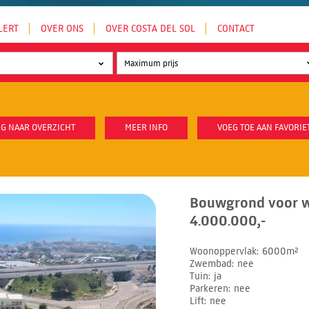
LERT
OVER ONS
OVER COSTA DEL SOL
CONTACT
G NAAR OVERZICHT
MEER INFO
VOEG TOE AAN FAVORIE
Bouwgrond voor 
4.000.000,-
Woonoppervlak
6000m²
Zwembad
nee
Tuin
ja
Parkeren
nee
Lift
nee