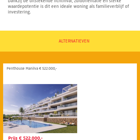
Dankzij de uitstekende lichtinval, zuidoriëntatie en sterke
waardepotentie is dit een ideale woning als familieverblijf of
investering.
ALTERNATIEVEN
Penthouse Manilva € 522.000,-
Prijs € 522.000,-