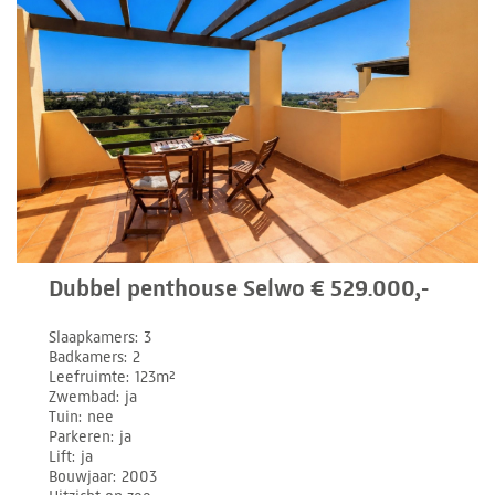
Dubbel penthouse Selwo € 529.000,-
Slaapkamers
3
Badkamers
2
Leefruimte
123m²
Zwembad
ja
Tuin
nee
Parkeren
ja
Lift
ja
Bouwjaar
2003