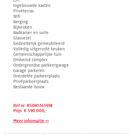
Lift
Ingebouwde kasten
Privéterras
Wifi
Berging
Bijkeuken
Badkamer en suite
Glasvezel
Gedeeltelijk gemeubileerd
Volledig uitgeruste keuken
Gemeenschappelijke tuin
Omheind complex
Ondergrondse parkeergarage
Garage parkeren
Overdekte parkeerplaats
Privéparkeerplaats
Bestaande bouw
Ref.nr: RSOR5143918
Prijs: € 590.000,-
Meer informatie ›››