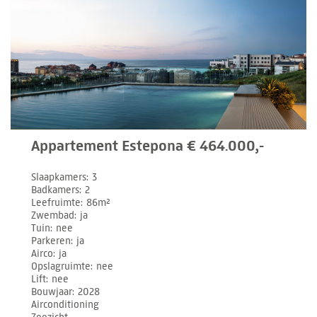
Appartement Estepona € 464.000,-
Slaapkamers
3
Badkamers
2
Leefruimte
86m²
Zwembad
ja
Tuin
nee
Parkeren
ja
Airco
ja
Opslagruimte
nee
Lift
nee
Bouwjaar
2028
Airconditioning