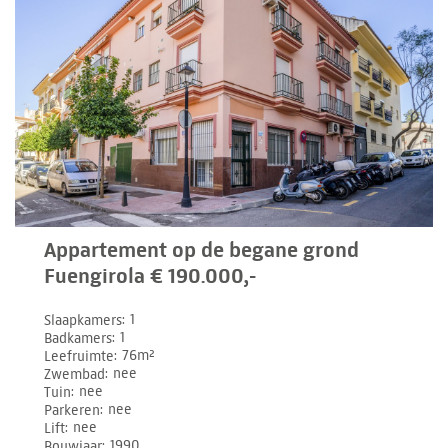
Appartement op de begane grond
Fuengirola € 190.000,-
Slaapkamers
1
Badkamers
1
Leefruimte
76m²
Zwembad
nee
Tuin
nee
Parkeren
nee
Lift
nee
Bouwjaar
1990