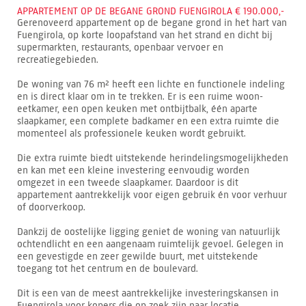
APPARTEMENT OP DE BEGANE GROND FUENGIROLA € 190.000,-
Gerenoveerd appartement op de begane grond in het hart van
Fuengirola, op korte loopafstand van het strand en dicht bij
supermarkten, restaurants, openbaar vervoer en
recreatiegebieden.
De woning van 76 m² heeft een lichte en functionele indeling
en is direct klaar om in te trekken. Er is een ruime woon-
eetkamer, een open keuken met ontbijtbalk, één aparte
slaapkamer, een complete badkamer en een extra ruimte die
momenteel als professionele keuken wordt gebruikt.
Die extra ruimte biedt uitstekende herindelingsmogelijkheden
en kan met een kleine investering eenvoudig worden
omgezet in een tweede slaapkamer. Daardoor is dit
appartement aantrekkelijk voor eigen gebruik én voor verhuur
of doorverkoop.
Dankzij de oostelijke ligging geniet de woning van natuurlijk
ochtendlicht en een aangenaam ruimtelijk gevoel. Gelegen in
een gevestigde en zeer gewilde buurt, met uitstekende
toegang tot het centrum en de boulevard.
Dit is een van de meest aantrekkelijke investeringskansen in
Fuengirola voor kopers die op zoek zijn naar locatie,