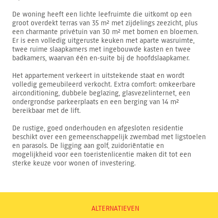
De woning heeft een lichte leefruimte die uitkomt op een
groot overdekt terras van 35 m² met zijdelings zeezicht, plus
een charmante privétuin van 30 m² met bomen en bloemen.
Er is een volledig uitgeruste keuken met aparte wasruimte,
twee ruime slaapkamers met ingebouwde kasten en twee
badkamers, waarvan één en-suite bij de hoofdslaapkamer.
Het appartement verkeert in uitstekende staat en wordt
volledig gemeubileerd verkocht. Extra comfort: omkeerbare
airconditioning, dubbele beglazing, glasvezelinternet, een
ondergrondse parkeerplaats en een berging van 14 m²
bereikbaar met de lift.
De rustige, goed onderhouden en afgesloten residentie
beschikt over een gemeenschappelijk zwembad met ligstoelen
en parasols. De ligging aan golf, zuidoriëntatie en
mogelijkheid voor een toeristenlicentie maken dit tot een
sterke keuze voor wonen of investering.
ALTERNATIEVEN