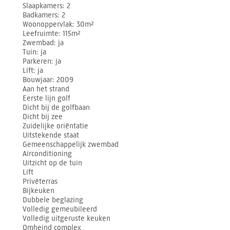
Slaapkamers
2
Badkamers
2
Woonoppervlak
30m²
Leefruimte
115m²
Zwembad
ja
Tuin
ja
Parkeren
ja
Lift
ja
Bouwjaar
2009
Aan het strand
Eerste lijn golf
Dicht bij de golfbaan
Dicht bij zee
Zuidelijke oriëntatie
Uitstekende staat
Gemeenschappelijk zwembad
Airconditioning
Uitzicht op de tuin
Lift
Privéterras
Bijkeuken
Dubbele beglazing
Volledig gemeubileerd
Volledig uitgeruste keuken
Omheind complex