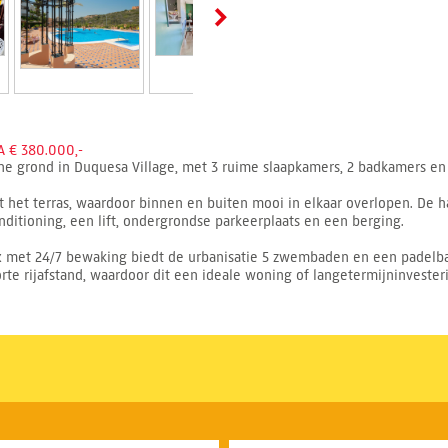
 € 380.000,-
 grond in Duquesa Village, met 3 ruime slaapkamers, 2 badkamers en 
t het terras, waardoor binnen en buiten mooi in elkaar overlopen. De 
ditioning, een lift, ondergrondse parkeerplaats en een berging.
x met 24/7 bewaking biedt de urbanisatie 5 zwembaden en een padelba
te rijafstand, waardoor dit een ideale woning of langetermijninvesteri