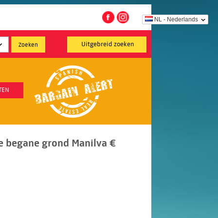
NL - Nederlands
Uitgebreid zoeken
TEN
e begane grond Manilva €