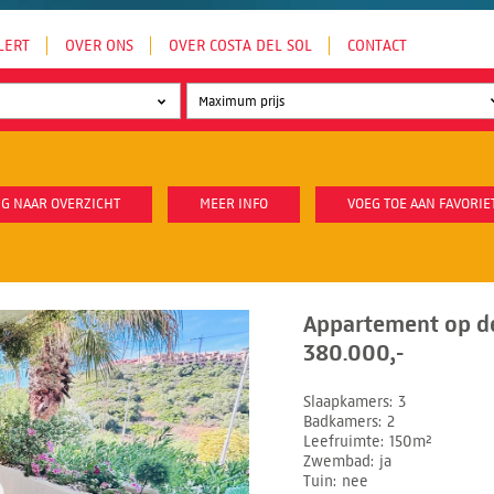
LERT
OVER ONS
OVER COSTA DEL SOL
CONTACT
G NAAR OVERZICHT
MEER INFO
VOEG TOE AAN FAVORIE
Appartement op d
380.000,-
Slaapkamers
3
Badkamers
2
Leefruimte
150m²
Zwembad
ja
Tuin
nee