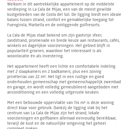
Welkom in dit aantrekkelijke appartement op de middelste
verdieping in La Cala de Mijas, een van de meest gewilde
kustgebieden van de Costa del Sol. De ligging biedt een ideale
balans tussen strand, comfort en gemakkelijke toegang tot
Fuengirola, Marbella en de omliggende golfresorts.
La Cala de Mijas staat bekend om zijn gastvrije sfeer,
zandstrand, promenade en brede keuze aan restaurants, cafés,
winkels en dagelijkse voorzieningen. Het gebied blijft in
populariteit groeien, waardoor het interessant is als
woonlocatie én als investering.
Het appartement heeft een lichte en comfortabele indeling
met 2 slaapkamers en 2 badkamers, plus een zonnig
privéterras van 22 m². Het ligt in een rustige en goed
onderhouden gemeenschap met gemeenschappelijk zwembad
en garage, en wordt volledig gemeubileerd aangeboden met
airconditioning en een volledig uitgeruste keuken.
Met een bebouwde oppervlakte van 114 m² is deze woning
direct klaar voor gebruik. Dankzij de ligging vlak bij het
centrum van La Cala de Mijas zijn het strand, lokale
voorzieningen en golfbanen allemaal eenvoudig bereikbaar,
terwijl de kust en de natuurlijke omgeving het geheel
compleet maken.