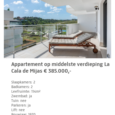
Appartement op middelste verdieping La
Cala de Mijas € 385.000,-
Slaapkamers
2
Badkamers
2
Leefruimte
114m²
Zwembad
ja
Tuin
nee
Parkeren
ja
Lift
nee
Bouwjaar
1970