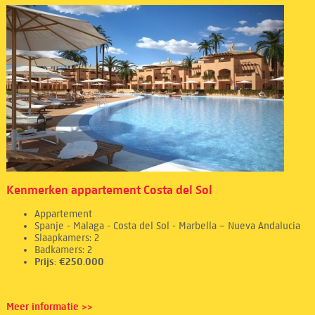
Kenmerken appartement Costa del Sol
Appartement
Spanje - Malaga - Costa del Sol - Marbella – Nueva Andalucia
Slaapkamers: 2
Badkamers: 2
Prijs: €250.000
Meer informatie >>