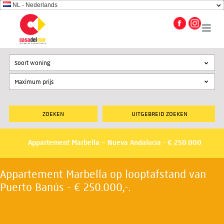
NL - Nederlands
Soort woning
UITGEBREID ZOEKEN
Appartement Marbella – Nueva Andalucia - € 250.000
Appartement Marbella op looptafstand van
Puerto Banús - € 250.000,-.