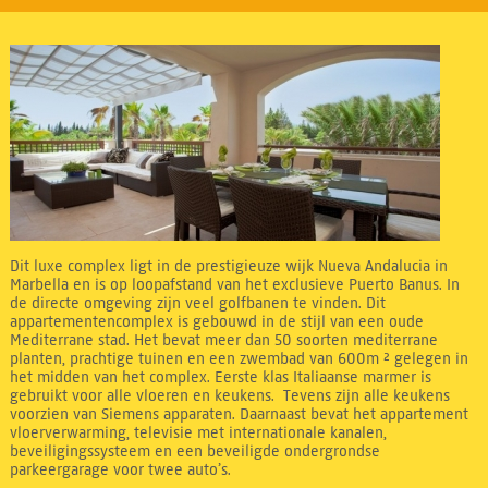
Dit luxe complex ligt in de prestigieuze wijk Nueva Andalucia in
Marbella en is op loopafstand van het exclusieve Puerto Banus. In
de directe omgeving zijn veel golfbanen te vinden. Dit
appartementencomplex is gebouwd in de stijl van een oude
Mediterrane stad. Het bevat meer dan 50 soorten mediterrane
planten, prachtige tuinen en een zwembad van 600m ² gelegen in
het midden van het complex. Eerste klas Italiaanse marmer is
gebruikt voor alle vloeren en keukens. Tevens zijn alle keukens
voorzien van Siemens apparaten. Daarnaast bevat het appartement
vloerverwarming, televisie met internationale kanalen,
beveiligingssysteem en een beveiligde ondergrondse
parkeergarage voor twee auto’s.