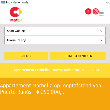
NL - Nederlands
Soort woning
UITGEBREID ZOEKEN
Appartement Marbella – Nueva Andalucia - € 250.000
Appartement Marbella op looptafstand van
Puerto Banús - € 250.000,-.