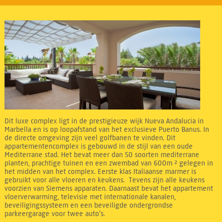
Dit luxe complex ligt in de prestigieuze wijk Nueva Andalucia in
Marbella en is op loopafstand van het exclusieve Puerto Banus. In
de directe omgeving zijn veel golfbanen te vinden. Dit
appartementencomplex is gebouwd in de stijl van een oude
Mediterrane stad. Het bevat meer dan 50 soorten mediterrane
planten, prachtige tuinen en een zwembad van 600m ² gelegen in
het midden van het complex. Eerste klas Italiaanse marmer is
gebruikt voor alle vloeren en keukens. Tevens zijn alle keukens
voorzien van Siemens apparaten. Daarnaast bevat het appartement
vloerverwarming, televisie met internationale kanalen,
beveiligingssysteem en een beveiligde ondergrondse
parkeergarage voor twee auto’s.