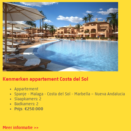
Kenmerken appartement Costa del Sol
Appartement
Spanje - Malaga - Costa del Sol - Marbella – Nueva Andalucia
Slaapkamers: 2
Badkamers: 2
Prijs: €250.000
Meer informatie >>