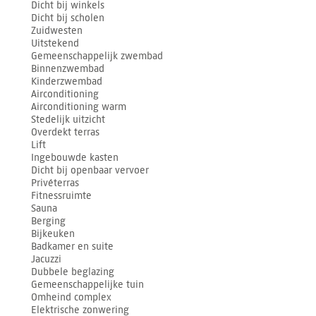
Dicht bij winkels
Dicht bij scholen
Zuidwesten
Uitstekend
Gemeenschappelijk zwembad
Binnenzwembad
Kinderzwembad
Airconditioning
Airconditioning warm
Stedelijk uitzicht
Overdekt terras
Lift
Ingebouwde kasten
Dicht bij openbaar vervoer
Privéterras
Fitnessruimte
Sauna
Berging
Bijkeuken
Badkamer en suite
Jacuzzi
Dubbele beglazing
Gemeenschappelijke tuin
Omheind complex
Elektrische zonwering