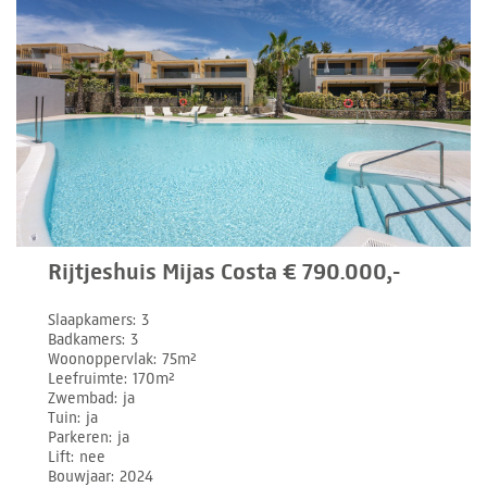
Rijtjeshuis Mijas Costa € 790.000,-
Slaapkamers
3
Badkamers
3
Woonoppervlak
75m²
Leefruimte
170m²
Zwembad
ja
Tuin
ja
Parkeren
ja
Lift
nee
Bouwjaar
2024