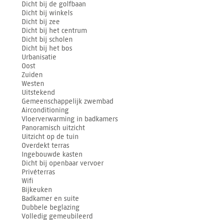
Dicht bij de golfbaan
Dicht bij winkels
Dicht bij zee
Dicht bij het centrum
Dicht bij scholen
Dicht bij het bos
Urbanisatie
Oost
Zuiden
Westen
Uitstekend
Gemeenschappelijk zwembad
Airconditioning
Vloerverwarming in badkamers
Panoramisch uitzicht
Uitzicht op de tuin
Overdekt terras
Ingebouwde kasten
Dicht bij openbaar vervoer
Privéterras
Wifi
Bijkeuken
Badkamer en suite
Dubbele beglazing
Volledig gemeubileerd