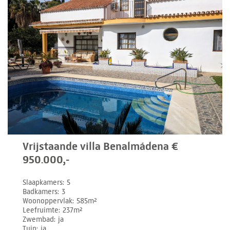
Vrijstaande villa Benalmádena €
950.000,-
Slaapkamers
5
Badkamers
3
Woonoppervlak
585m²
Leefruimte
237m²
Zwembad
ja
Tuin
ja