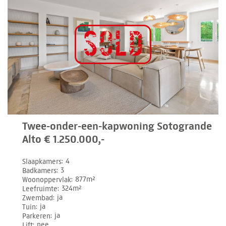
Twee-onder-een-kapwoning Sotogrande
Alto € 1.250.000,-
Slaapkamers
4
Badkamers
3
Woonoppervlak
877m²
Leefruimte
324m²
Zwembad
ja
Tuin
ja
Parkeren
ja
Lift
nee