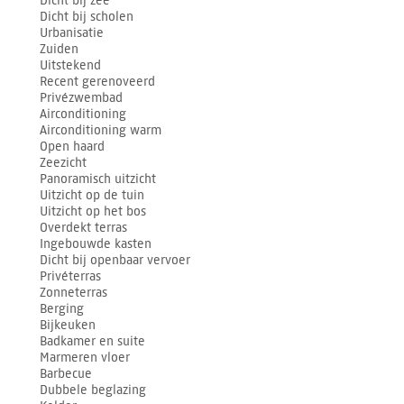
Dicht bij zee
Dicht bij scholen
Urbanisatie
Zuiden
Uitstekend
Recent gerenoveerd
Privézwembad
Airconditioning
Airconditioning warm
Open haard
Zeezicht
Panoramisch uitzicht
Uitzicht op de tuin
Uitzicht op het bos
Overdekt terras
Ingebouwde kasten
Dicht bij openbaar vervoer
Privéterras
Zonneterras
Berging
Bijkeuken
Badkamer en suite
Marmeren vloer
Barbecue
Dubbele beglazing