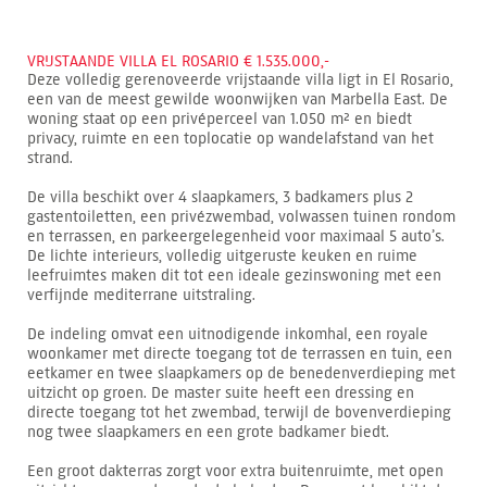
VRIJSTAANDE VILLA EL ROSARIO € 1.535.000,-
Deze volledig gerenoveerde vrijstaande villa ligt in El Rosario,
een van de meest gewilde woonwijken van Marbella East. De
woning staat op een privéperceel van 1.050 m² en biedt
privacy, ruimte en een toplocatie op wandelafstand van het
strand.
De villa beschikt over 4 slaapkamers, 3 badkamers plus 2
gastentoiletten, een privézwembad, volwassen tuinen rondom
en terrassen, en parkeergelegenheid voor maximaal 5 auto’s.
De lichte interieurs, volledig uitgeruste keuken en ruime
leefruimtes maken dit tot een ideale gezinswoning met een
verfijnde mediterrane uitstraling.
De indeling omvat een uitnodigende inkomhal, een royale
woonkamer met directe toegang tot de terrassen en tuin, een
eetkamer en twee slaapkamers op de benedenverdieping met
uitzicht op groen. De master suite heeft een dressing en
directe toegang tot het zwembad, terwijl de bovenverdieping
nog twee slaapkamers en een grote badkamer biedt.
Een groot dakterras zorgt voor extra buitenruimte, met open