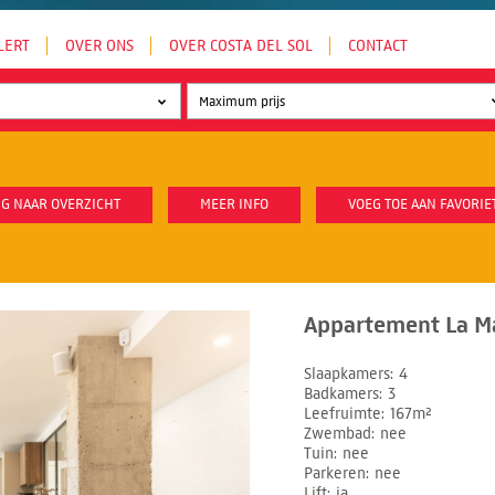
LERT
OVER ONS
OVER COSTA DEL SOL
CONTACT
G NAAR OVERZICHT
MEER INFO
VOEG TOE AAN FAVORIE
Appartement La Ma
Slaapkamers
4
Badkamers
3
Leefruimte
167m²
Zwembad
nee
Tuin
nee
Parkeren
nee
Lift
ja