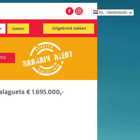
NL - Nederlands
Uitgebreid zoeken
TEN
lagueta € 1.695.000,-