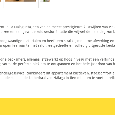
nt in La Malagueta, een van de meest prestigieuze kustwijken van Mál
t op zee en een gewilde zuidwestoriëntatie die vrijwel de hele dag zon b
hoogwaardige materialen en heeft een strakke, moderne afwerking en e
 open leefruimte met salon, eetgedeelte en volledig uitgeruste keuken
 drie badkamers, allemaal afgewerkt op hoog niveau met een verfijnde en
, vormt de perfecte plek om te ontspannen en het hele jaar door van h
nciërgeservice, combineert dit appartement kustleven, stadscomfort en 
 oude stad en de kathedraal van Málaga in tien minuten te voet bereikb