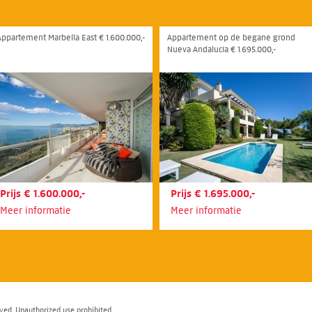
Appartement Marbella East € 1.600.000,-
Appartement op de begane grond
Nueva Andalucía € 1.695.000,-
Prijs € 1.600.000,-
Prijs € 1.695.000,-
Meer informatie
Meer informatie
ved. Unauthorized use prohibited.