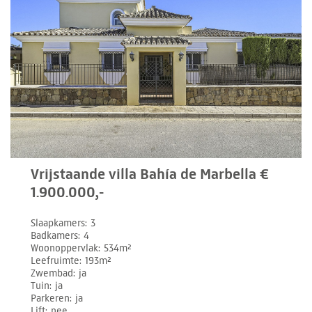
Vrijstaande villa Bahía de Marbella €
1.900.000,-
Slaapkamers
3
Badkamers
4
Woonoppervlak
534m²
Leefruimte
193m²
Zwembad
ja
Tuin
ja
Parkeren
ja
Lift
nee