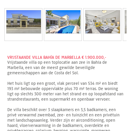
VRIJSTAANDE VILLA BAHÍA DE MARBELLA € 1.900.000,-
Vrijstaande villa op een toplocatie aan zee in Bahía de
Marbella, een van de meest gewilde beveiligde
gemeenschappen aan de Costa del Sol.
Het huis ligt op een groot, vlak perceel van 534 m² en biedt
193 m² bebouwde oppervlakte plus 70 m² terras. De woning
ligt op slechts 300 meter van het strand en op loopafstand van
strandrestaurants, een supermarkt en openbaar vervoer.
De villa beschikt over 3 slaapkamers en 3,5 badkamers, een
privé verwarmd zwembad, zee- en tuinzicht en een privétuin
met landschapsaanleg. Verder zijn er airconditioning, open
haard, vloerverwarming in de badkamers, overdekte en
privéterrassen, solarium, berging, wasruimte, marmeren